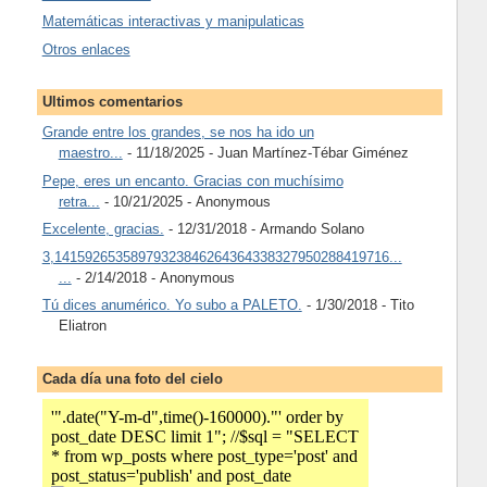
Matemáticas interactivas y manipulaticas
Otros enlaces
Ultimos comentarios
Grande entre los grandes, se nos ha ido un
maestro...
- 11/18/2025
- Juan Martínez-Tébar Giménez
Pepe, eres un encanto. Gracias con muchísimo
retra...
- 10/21/2025
- Anonymous
Excelente, gracias.
- 12/31/2018
- Armando Solano
3,14159265358979323846264364338327950288419716...
...
- 2/14/2018
- Anonymous
Tú dices anumérico. Yo subo a PALETO.
- 1/30/2018
- Tito
Eliatron
Cada día una foto del cielo