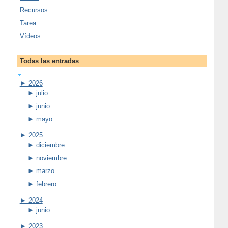
Recursos
Tarea
Vídeos
Todas las entradas
►
2026
►
julio
►
junio
►
mayo
►
2025
►
diciembre
►
noviembre
►
marzo
►
febrero
►
2024
►
junio
►
2023