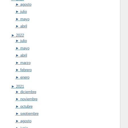
►
agosto
►
julio
►
mayo
►
abril
►
2022
►
julio
►
mayo
►
abril
►
marzo
►
febrero
►
enero
►
2021
►
diciembre
►
noviembre
►
octubre
►
septiembre
►
agosto