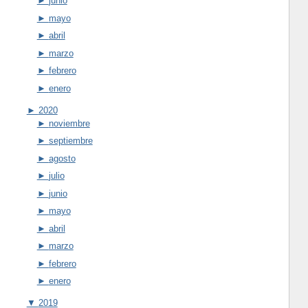
►
junio
►
mayo
►
abril
►
marzo
►
febrero
►
enero
►
2020
►
noviembre
►
septiembre
►
agosto
►
julio
►
junio
►
mayo
►
abril
►
marzo
►
febrero
►
enero
▼
2019