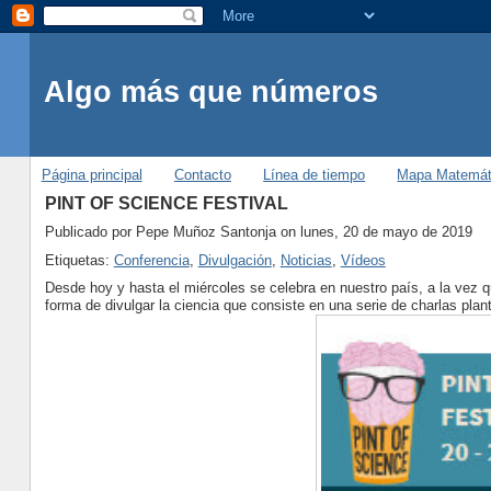
Algo más que números
Página principal
Contacto
Línea de tiempo
Mapa Matemát
PINT OF SCIENCE FESTIVAL
Publicado por
Pepe Muñoz Santonja
on lunes, 20 de mayo de 2019
Etiquetas:
Conferencia
,
Divulgación
,
Noticias
,
Vídeos
Desde hoy y hasta el miércoles se celebra en nuestro país, a la vez q
forma de divulgar la ciencia que consiste en una serie de charlas pla